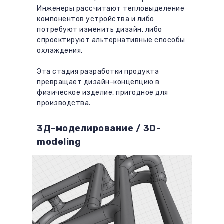
Инженеры рассчитают тепловыделение
компонентов устройства и либо
потребуют изменить дизайн, либо
спроектируют альтернативные способы
Остались вопросы?
охлаждения.
Мы свяжемся с вами
Эта стадия разработки продукта
превращает дизайн-концепцию в
физическое изделие, пригодное для
производства.
3Д-моделирование / 3D-
modeling
Нажимая на кнопку, вы даёте
согласие
на
обработку
персональных данных
ОТПРАВИТЬ