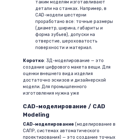
таким моделям изготавливают
детали на станках. Например, в
CAD-модели шестерни
проработано все: точные размеры
(диаметр, ширина, габариты и
форма зубьев), допуски на
отверстие, шероховатость
поверхности и материал.
Коротко
: 3Д-моделирование — это
создание цифрового макета вещи. Для
оценки внешнего вида изделия
достаточно эскизов и дизайнерской
модели. Для промышленного
изготовления нужна уже
конструкторская. Однако для 3Д-печати
CAD-моделирование / CAD
(например, макета) подходят и та, и
другая.
Modeling
CAD-моделирование
(моделирование в
САПР, системах автоматического
проектирования) — это создание точных